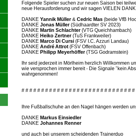
Folgende Spieler suchen zur neuen Saison bei teil
neue Herausforderung und wir sagen VIELEN DANK f
DANKE
Yannik Müller
&
Cedric Mas
(beide VfB Hoc
DANKE
Jonas Müller
(Südhaardter SV 2023)
DANKE
Martin Schlachter
(VTG Queichhambach)
DANKE
Heiko Zertner
(TuS Frankweiler)
DANKE
Marco Di Cursi
(
FSV I.C. Azzuri Landau)
DANKE
André Attrot
(FSV Offenbach)
DANKE
Philipp Meyerhöffer
(TSG Godramstein)
Ihr seid jederzeit in Mörlheim herzlich Willkommen u
wie versprochen immer bereit - Die Signale "kein Ab
wahrgenommen!
# # # # # # # # # # # # # # # # # # # # # # # # # # # # #
I
hre Fußballschuhe an den Nagel hängen werden u
DANKE
Markus Einsiedler
DANKE
Johannes Renner
und auch bei unserem scheidenden Trainerduo