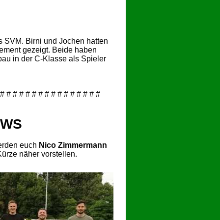
s SVM. Birni und Jochen hatten
gement gezeigt. Beide haben
au in der C-Klasse als Spieler
 # # # # # # # # # # # # # # # #
EWS
werden euch
Nico Zimmermann
rze näher vorstellen.