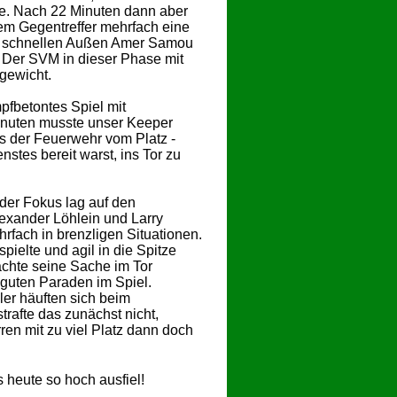
re. Nach 22 Minuten dann aber
dem Gegentreffer mehrfach eine
e schnellen Außen Amer Samou
Der SVM in dieser Phase mit
gewicht.
fbetontes Spiel mit
inuten musste unser Keeper
s der Feuerwehr vom Platz -
stes bereit warst, ins Tor zu
 der Fokus lag auf den
exander Löhlein und Larry
hrfach in brenzligen Situationen.
elte und agil in die Spitze
chte seine Sache im Tor
n guten Paraden im Spiel.
er häuften sich beim
afte das zunächst nicht,
rren mit zu viel Platz dann doch
 heute so hoch ausfiel!