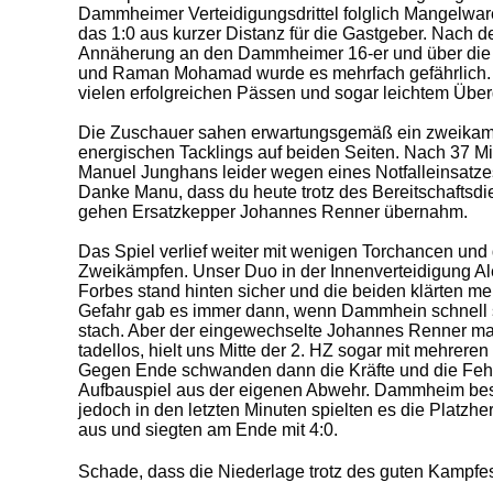
Dammheimer Verteidigungsdrittel folglich Mangelwa
das 1:0 aus kurzer Distanz für die Gastgeber. Nach 
Annäherung an den Dammheimer 16-er und über di
und Raman Mohamad wurde es mehrfach gefährlich. 
vielen erfolgreichen Pässen und sogar leichtem Über
Die Zuschauer sahen erwartungsgemäß ein zweikamp
energischen Tacklings auf beiden Seiten. Nach 37 M
Manuel Junghans leider wegen eines Notfalleinsatze
Danke Manu, dass du heute trotz des Bereitschaftsdien
gehen Ersatzkepper Johannes Renner übernahm.
Das Spiel verlief weiter mit wenigen Torchancen und
Zweikämpfen. Unser Duo in der Innenverteidigung Al
Forbes stand hinten sicher und die beiden klärten me
Gefahr gab es immer dann, wenn Dammhein schnell spi
stach. Aber der eingewechselte Johannes Renner ma
tadellos, hielt uns Mitte der 2. HZ sogar mit mehrere
Gegen Ende schwanden dann die Kräfte und die Fehl
Aufbauspiel aus der eigenen Abwehr. Dammheim bestr
jedoch in den letzten Minuten spielten es die Platzhe
aus und siegten am Ende mit 4:0.
Schade, dass die Niederlage trotz des guten Kampfes