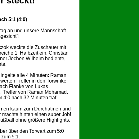
r steckt!
h 5:1 (4:0)
eltag an und unsere Mannschaft
gesicht"!
czok weckte die Zuschauer mit
reiche 1. Halbzeit ein. Christian
ainer Jochen Wilhelm bediente,
te.
ingelte alle 4 Minuten: Raman
erten Treffer in den Torwinkel
 nach Flanke von Lukas
 2. Treffer von Raman Mohamad,
 4:0 nach 32 Minuten traf.
amen kaum zum Durchatmen und
r machte hinten einen super Job!
ßball ohne größere Highlights.
ber über den Torwart zum 5:0
 zum 5:1.