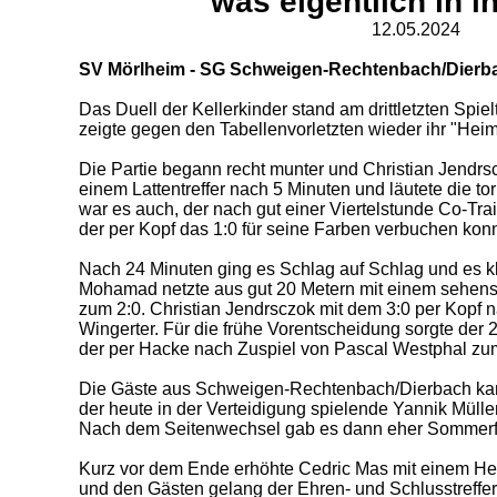
was eigentlich in ih
12.05.2024
SV Mörlheim - SG Schweigen-Rechtenbach/Dierbac
Das Duell der Kellerkinder stand am drittletzten Spi
zeigte gegen den Tabellenvorletzten wieder ihr "Heim
Die Partie begann recht munter und Christian Jendrs
einem Lattentreffer nach 5 Minuten und läutete die tor
war es auch, der nach gut einer Viertelstunde Co-Tr
der per Kopf das 1:0 für seine Farben verbuchen konn
Nach 24 Minuten ging es Schlag auf Schlag und es kl
Mohamad netzte aus gut 20 Metern mit einem sehensw
zum 2:0. Christian Jendrsczok mit dem 3:0 per Kopf
Wingerter. Für die frühe Vorentscheidung sorgte der
der per Hacke nach Zuspiel von Pascal Westphal zum
Die Gäste aus Schweigen-Rechtenbach/Dierbach k
der heute in der Verteidigung spielende Yannik Mülle
Nach dem Seitenwechsel gab es dann eher Sommerfu
Kurz vor dem Ende erhöhte Cedric Mas mit einem He
und den Gästen gelang der Ehren- und Schlusstreffer