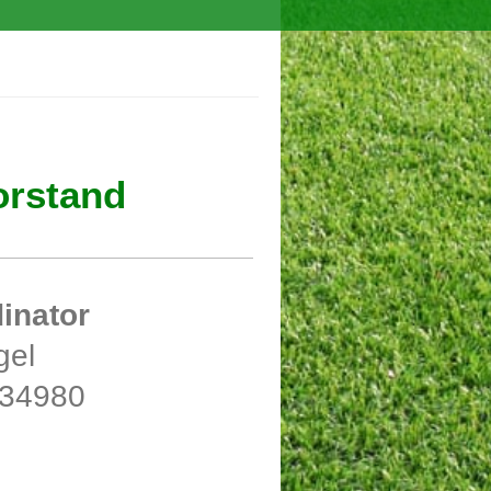
orstand
inator
gel
034980