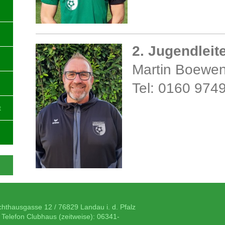
2. Jugendleit
Martin Boewe
Tel: 0160 974
t
chthausgasse 12 / 76829 Landau i. d. Pfalz
 Telefon Clubhaus (zeitweise): 06341-