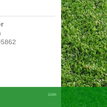
er
n
95862
Login