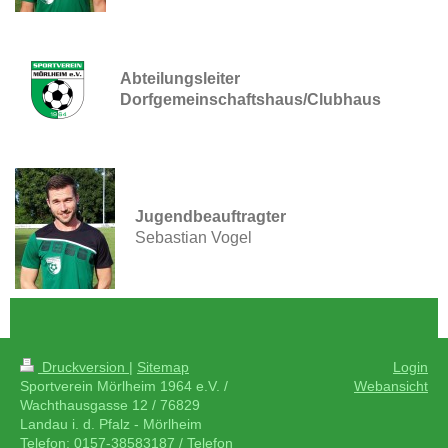
Abteilungsleiter
Dorfgemeinschaftshaus/Clubhaus
Jugendbeauftragter
Sebastian Vogel
Druckversion
|
Sitemap
Login
Sportverein Mörlheim 1964 e.V. /
Webansicht
Wachthausgasse 12 / 76829
Landau i. d. Pfalz - Mörlheim
Telefon: 0157-38583187 / Telefon