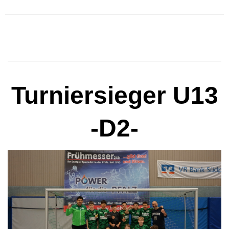
SV Mörlheim 1964 e.V.
Turniersieger U13
-D2-