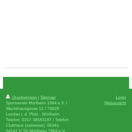
Druckversion
|
Sitemap
Login
Sportverein Mörlheim 1964 e.V. /
Webansicht
Wachthausgasse 12 / 76829
Landau i. d. Pfalz - Mörlheim
Telefon: 0157-38583187 / Telefon
Clubhaus (zeitweise): 06341-
54141 © SV Mörlheim 1964 e.V.